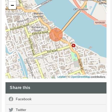
−
Leaflet
| ©
OpenStreetMap
contributors
Share this
Facebook
Twitter