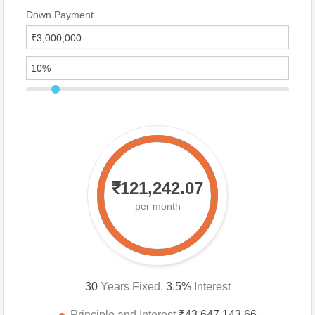
Down Payment
₹121,242.07
per month
30
Years Fixed,
3.5
%
Interest
Principle and Interest
₹43,647,143.66