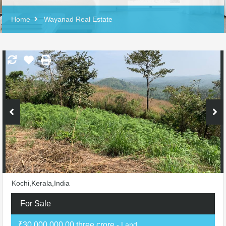
Home
Wayanad Real Estate
Kochi,Kerala,India
For Sale
₹30,000,000.00 three crore
- Land