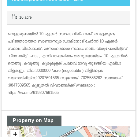
10 acre
വെള്ളമുണ്ടയിൽ 10 ഏക്കർ സ്ഥലം വില്പനക്ക് .വെള്ളമുണ്ട
പടിഞ്ഞാറത്തറ ബാണാസുര ഡാമിനോട് ചേർന്ന് 10 ഏക്കർ
സ്ഥലം വില്പനക്ക് .മനോഹരമായ സ്ഥലം നല്ല വ്യൂപോയിന്റ്സ്
.റിസോർട്ട് ,ഫാം ,എന്നിവക്കെല്ലാം അനുയോജ്യം .10 ഏക്കറിൽ
തെങ്ങു ,കവുങ്ങു ,കുരുമുളക് ,പ്ലാവ്,മാവു തുടങ്ങിയ എല്ലാ
വിളകളും .വില 3000000 /acre (negotiable ) വിളിക്കുക
വയനാട്‌ലിങ്ക്സ് 9207691565 സുനോജ് :7025586262 സന്തോഷ്
:9847509565 കൂടുതൽ വിവരങ്ങൾക്ക്‌ whatsapp :
https://wa.me/919207691565
Property on Map
+