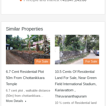
Similar Properties
For Sale
For Sale
6.7 Cent Residentail Plot
10.5 Cents Of Residential
50m From Chottanikkara
Land For Sale, Near Green
Temple
Field International Stadium,
Kariavattom ,
6.7 cent plot , walkable distance
(50m) from chottanikkara…
Thiruvananthapuram
More Details
10 ½ cents of Residential land