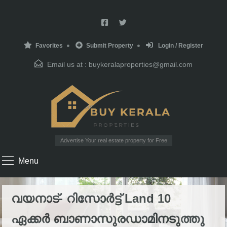
Favorites
Submit Property
Login / Register
Email us at :
buykeralaproperties@gmail.com
Advertise Your real estate property for Free
Menu
വയനാട്- റിസോർട്ട് Land 10
ഏക്കർ ബാണാസുരഡാമിനടുത്തു